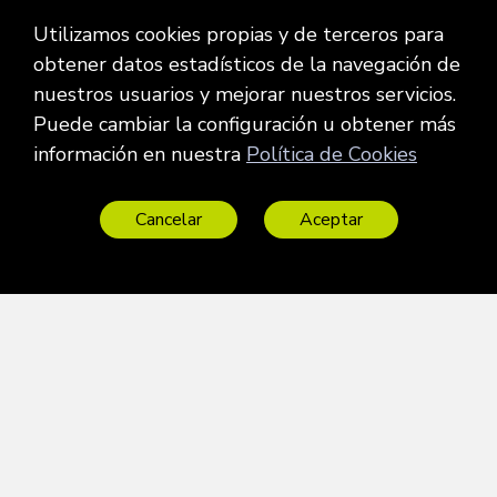
Utilizamos cookies propias y de terceros para
CONTACTO
MENÚ DE LA WEB
obtener datos estadísticos de la navegación de
nuestros usuarios y mejorar nuestros servicios.
Contacto
Inicio
Puede cambiar la configuración u obtener más
Móvil:
670 066 679
Contacto
información en nuestra
Política de Cookies
Horario:
Sectores
Cancelar
Aceptar
L-J: 09:00h a 15:00h
Servicios
___
17:00h a 19:00h
Partido Judicial
V:
_
09:00h a 17:00h
Utilidades
Noticias