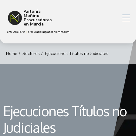
Antonia
Moñino
Procuradores
en Murcia
670 066 679
|
procuradora@antoniamm.com
Home
Sectores
Ejecuciones Títulos no Judiciales
Ejecuciones Títulos no
Judiciales