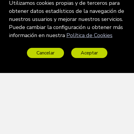
Utilizamos cookies propias y de terceros para
obtener datos estadísticos de la navegación de
Más
artículos
nuestros usuarios y mejorar nuestros servicios.
Puede cambiar la configuración u obtener más
información en nuestra
Política de Cookies
Cancelar
Aceptar
¿Tienen derecho a
huelga los
La Ley de la
procuradores y
Amnistía desde la
abogados del turno
perspectiva jurídica