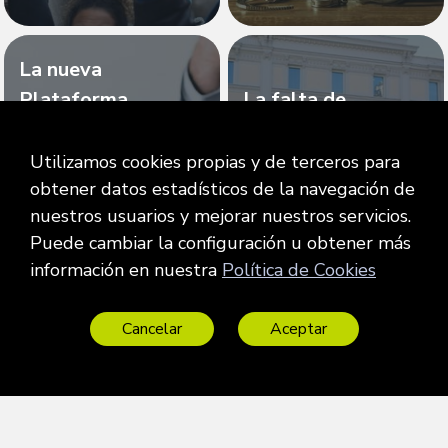
La nueva
Plataforma
La falta de
Electrónica de
renovación del
Subastas Judiciales
CGPJ nos afecta de
Utilizamos cookies propias y de terceros para
y los cambios para
lleno como
obtener datos estadísticos de la navegación de
nuestros usuarios y mejorar nuestros servicios.
el Procurador
Procuradores
Puede cambiar la configuración u obtener más
información en nuestra
Política de Cookies
Cancelar
Aceptar