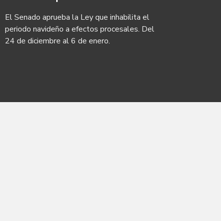
El Senado aprueba la Ley que inhabilita el
periodo navideño a efectos procesales. Del
24 de diciembre al 6 de enero.