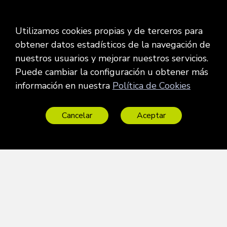
Utilizamos cookies propias y de terceros para
obtener datos estadísticos de la navegación de
nuestros usuarios y mejorar nuestros servicios.
Puede cambiar la configuración u obtener más
información en nuestra
Política de Cookies
Cancelar
Aceptar
CONTACTO
MENÚ DE LA WEB
Contacto
Inicio
Móvil:
670 066 679
Contacto
Horario:
Sectores
L-J: 09:00h a 15:00h
Servicios